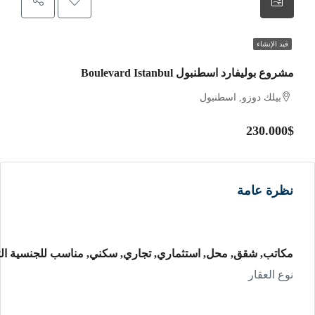
قيد الإنشاء
روع بوليفارد اسطنبول Boulevard Istanbul
بيلك دوزو, اسطنبول
230.000
ظرة عامة
كاتب, شقق, محل, استثماري, تجاري, سكني, مناسب للجنسية التركية
وع العقار