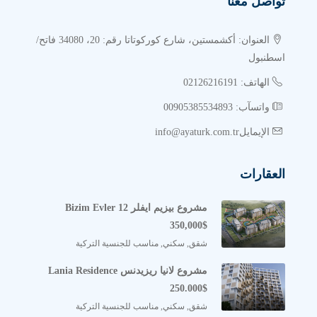
تواصل معنا
اختيار مواقع استراتيجية على الطرق السريعة
تنفيذ مشاريع مختلطة بين السكن والاستثمار
العنوان: أكشمستين، شارع كوركوتاتا رقم: 20، 34080 فاتح/
خبرة تنفيذية قوية
اسطنبول
اهتمام بالتفاصيل المعمارية
الهاتف: 02126216191
الالتزام بالتسليم في الوقت المحدد
واتسآب: 00905385534893
الإيمايلinfo@ayaturk.com.tr
العقارات
مشروع بيزيم ايفلر Bizim Evler 12
350,000$
شقق, سكني, مناسب للجنسية التركية
مشروع لانيا ريزيدنس Lania Residence
250.000$
شقق, سكني, مناسب للجنسية التركية