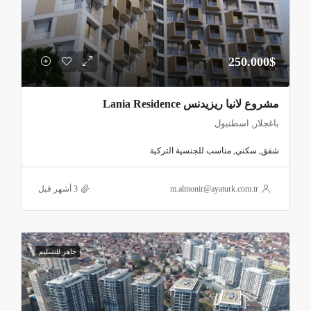
أمن وحراسة 24/7
كاميرات مراقبة حديثة
250.000$
مواقف سيارات مغلقة
استقبال وخدمة كونسييرج
مشروع لانيا ريزيدنس Lania Residence
نظام إنذار للحريق
باغجلار, اسطنبول
مصاعد كهربائية عالية السرعة
شقق, سكني, مناسب للجنسية التركية
خدمات تنظيف وصيانة
مساحات خضراء داخلية
m.almonir@ayaturk.com.tr
نظام عزل حراري وصوتي
خدمات إنترنت وأقمار صناعية مركزية
جاهز للتسليم
فاصيل المشروع
يمتد المشروع على أرض تبلغ مساحتها 12.000 متر مربع، وقد