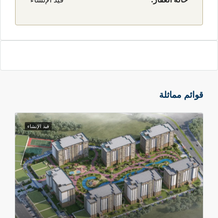
مراكز التسوق مثل بيرلافيستا ومرمرا بارك.
قدّم المشروع إطلالات خلابة على بحر مرمرة وبحيرة بيوك
كمجة، إذاً أنت أمام تجربة سكنية مميزة تجمع بين الراحة
الجمال الطبيعي لك وللعائلة عدا عن كون الموقع في أرقى
ناطق
بيلك دوزو
المعروفة بطابعها العائلي.
وائم مماثلة
مشروع بوليفارد اسطنبول Boulevard Istanbul فرصة
ستثمارية مناسبة للراغبين في الحصول على
الجنسية
قيد الإنشاء
لتركية
، نظرًا لتوفّره على الشروط المطلوبة لذلك.
قدّم المشروع خيارات دفع مرنة، مع إمكانية التقسيط على
مدى 8 أشهر، مما يسهّل عملية الشراء للمستثمرين
والمشترين، تسليم المشروع في نهاية 2025 لذلك المشروع
ناسب للراغبين في السكن أو الاستثمار في المستقبل