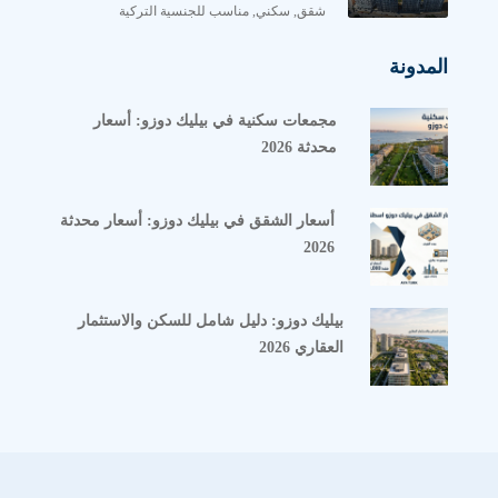
تركيز على المشاريع منخفضة الكثافة السكانية
شقق, سكني, مناسب للجنسية التركية
اختيار مواقع ساحلية استراتيجية ذات طابع هادئ
المدونة
التشطيب الداخلي بمستوى عالٍ من الحرفية
والتفاصيل الدقيقة
مجمعات سكنية في بيليك دوزو: أسعار
محدثة 2026
استخدام مواد بناء ذات تصنيف عالي ومضمون لمدة
طويلة
أسعار الشقق في بيليك دوزو: أسعار محدثة
تسليم المشاريع في وقتها المحدد دون تأخير
2026
مراعاة الطابع العائلي في جميع مراحل التصميم
والتنفيذ
بيليك دوزو: دليل شامل للسكن والاستثمار
خدمات ما بعد البيع وتسهيلات الدفع المباشر مع
العقاري 2026
خيارات نقدية واضحة