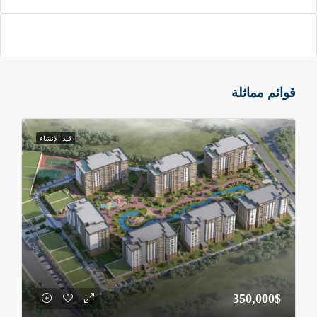
الوصول إلى مشروع الباتروس لايف ALBATROS LIFE
سهل وسريع من مختلف مناطق إسطنبول عبر الطريق
السريع E5، والمسافة إلى مطار إسطنبول الجديد لا تتجاوز
45 دقيقة، ما يزيد من الجاذبية الاستثمارية للموقع
قوائم مماثلة
مميزات المشروع
أولاً:
مشروع الباتروس لايف ALBATROS LIFE يتميّز
قيد الإنشاء
بإطلالة بحرية حقيقية ومباشرة من أغلب الشقق، وذلك
بفضل موقعه الموازي تمامًا لخط الساحل، ما يوفّر شعورًا
دائمًا بالانفتاح والهدوء، ويحوّل الإطلالة إلى جزء يومي من
تجربة السكن وليس مجرد ميزة تسويقية
ثانياً:
التصميم المعماري للمشروع عصري وأنيق، حيث يتألف
من كتلتين سكنيتين بارتفاع منخفض، وتوزيع داخلي يوفّر
350,000$
الخصوصية والراحة في كل وحدة، مع شرفات كبيرة