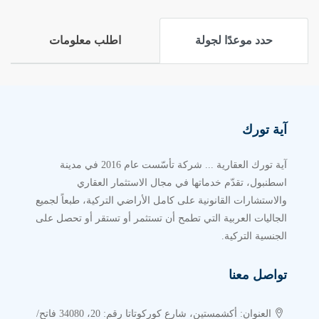
يمتد مشروع الباتروس لايف ALBATROS LIFE على أرض
تبلغ مساحتها 2.863 متر مربع مكوّن من 2 أبنية منخفضة
حدد موعدًا لجولة
اطلب معلومات
الارتفاع، تطل بشكل مباشر على بحر مرمرة في منطقة
بيوك شكمجة.
عدد الوحدات السكنية 40 شقة سكنية
نمط الوحدات السكنية 1+1 و2+1 و3+1
آية تورك
المساحات تبدأ من 92 وتصل إلى 198 متراً مربعاً
آية تورك العقارية ... شركة تأسّست عام 2016 في مدينة
نبذة عن شركة الإنشاء
Öztek
اسطنبول، تقدّم خدماتها في مجال الاستثمار العقاري
والاستشارات القانونية على كامل الأراضي التركية، طبعاً لجميع
Group
الجاليات العربية التي تطمح أن تستثمر أو تستقر أو تحصل على
الجنسية التركية.
شركة Öztek Group هي المطوّر العقاري المسؤول عن
مشروع الباتروس لايف ALBATROS LIFE، وهي شركة
تواصل معنا
تركية تأسست بهدف تقديم مشاريع سكنية محدودة العدد،
عالية الجودة، وموجهة للعائلات بشكل خاص، وذلك في مواقع
العنوان: أكشمستين، شارع كوركوتاتا رقم: 20، 34080 فاتح/