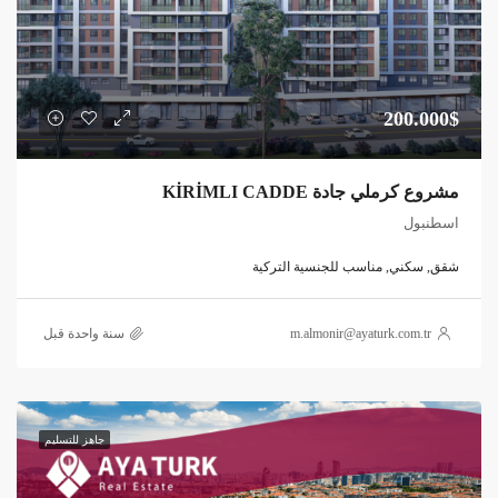
200.000$
مشروع كرملي جادة KİRİMLI CADDE
اسطنبول
شقق, سكني, مناسب للجنسية التركية
m.almonir@ayaturk.com.tr
‏سنة واحدة قبل
جاهز للتسليم