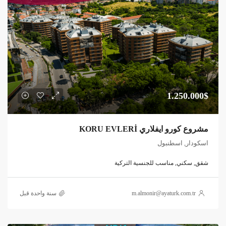
1.250.000$
مشروع كورو ايفلاري KORU EVLERİ
اسكودار, اسطنبول
شقق, سكني, مناسب للجنسية التركية
m.almonir@ayaturk.com.tr
‏سنة واحدة قبل