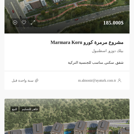
185.000$
مشروع مرمرة كورو Marmara Koru
بيلك دوزو, اسطنبول
شقق, سكني, مناسب للجنسية التركية
m.almonir@ayaturk.com.tr
‏سنة واحدة قبل
جاهز للتسليم
للبيع