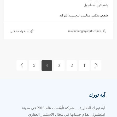
باغجلار, اسطنبول
شقق, سكني, مناسب للجنسية التركية
m.almonir@ayaturk.com.tr
‏سنة واحدة قبل
5
4
3
2
1
آية تورك
آية تورك العقارية ... شركة تأسّست عام 2016 في مدينة
اسطنبول، تقدّم خدماتها في مجال الاستثمار العقاري