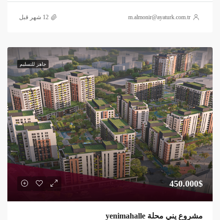
m.almonir@ayaturk.com.tr
جاهز للتسليم
450.000$
مشروع يني محلة yenimahalle