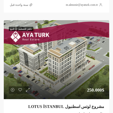
m.almonir@ayaturk.com.tr
‏سنة واحدة قبل
جاهز للتسليم
للبيع
250.000$
مشروع لوتس اسطنبول LOTUS İSTANBUL