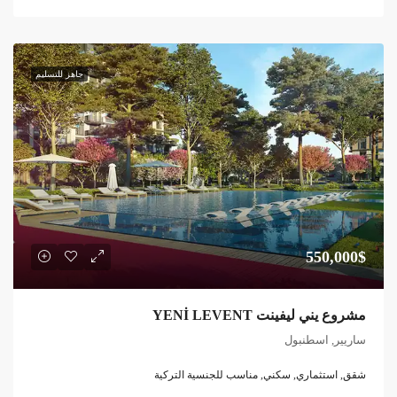
جاهز للتسليم
550,000$
مشروع يني ليفينت YENİ LEVENT
ساريير, اسطنبول
شقق, استثماري, سكني, مناسب للجنسية التركية