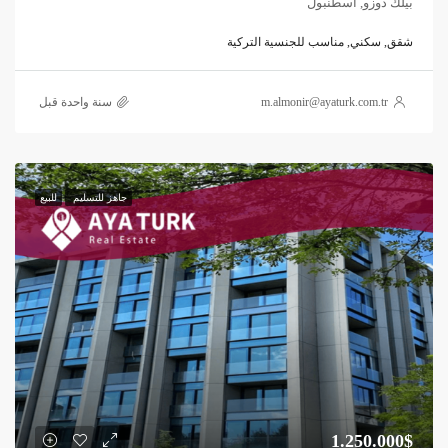
بيلك دوزو, اسطنبول
شقق, سكني, مناسب للجنسية التركية
m.almonir@ayaturk.com.tr
‏سنة واحدة قبل
جاهز للتسليم
للبيع
1.250.000$