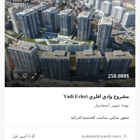
جاهز للتسليم
250.000$
مشروع وادي افلري Vadi Evleri
بهجة شهير, اسطنبول
شقق, سكني, مناسب للجنسية التركية
m.almonir@ayaturk.com.tr