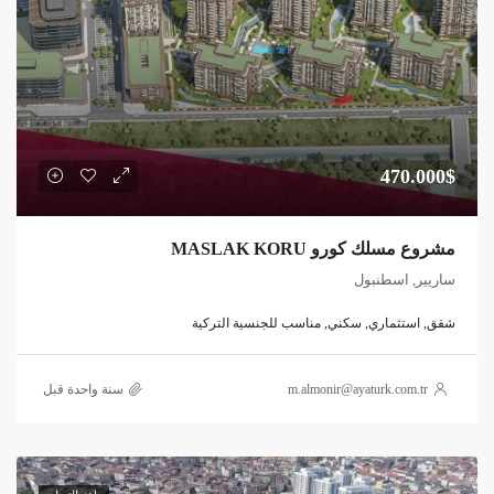
470.000$
مشروع مسلك كورو MASLAK KORU
ساريير, اسطنبول
شقق, استثماري, سكني, مناسب للجنسية التركية
m.almonir@ayaturk.com.tr
‏سنة واحدة قبل