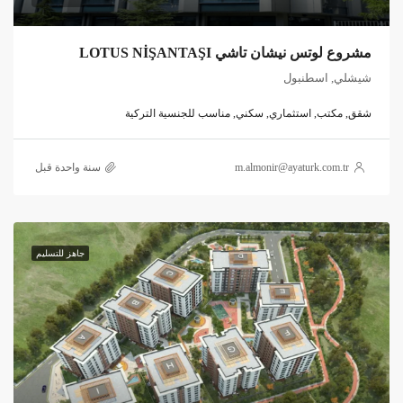
مشروع لوتس نيشان تاشي LOTUS NİŞANTAŞI
شيشلي, اسطنبول
شقق, مكتب, استثماري, سكني, مناسب للجنسية التركية
m.almonir@ayaturk.com.tr
‏سنة واحدة قبل
جاهز للتسليم