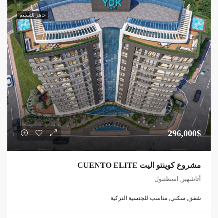
جاهز للتسليم
296,000$
مشروع كوينتو اليت CUENTO ELITE
أتاشهير, اسطنبول
شقق, سكني, مناسب للجنسية التركية