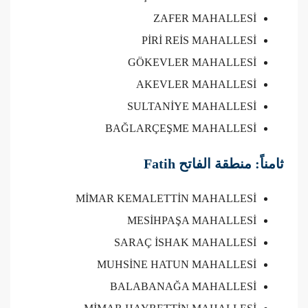
ZAFER MAHALLESİ
PİRİ REİS MAHALLESİ
GÖKEVLER MAHALLESİ
AKEVLER MAHALLESİ
SULTANİYE MAHALLESİ
BAĞLARÇEŞME MAHALLESİ
ثامناً: منطقة الفاتح Fatih
MİMAR KEMALETTİN MAHALLESİ
MESİHPAŞA MAHALLESİ
SARAÇ İSHAK MAHALLESİ
MUHSİNE HATUN MAHALLESİ
BALABANAĞA MAHALLESİ