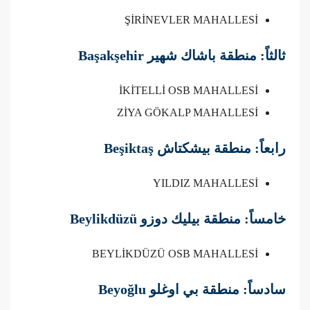
ŞİRİNEVLER MAHALLESİ
ثالثاً: منطقة باشاك شهير Başakşehir
İKİTELLİ OSB MAHALLESİ
ZİYA GÖKALP MAHALLESİ
رابعاً: منطقة بيشكتاش Beşiktaş
YILDIZ MAHALLESİ
خامساً: منطقة بيليك دوزو Beylikdüzü
BEYLİKDÜZÜ OSB MAHALLESİ
سادساً: منطقة بي اوغلو Beyoğlu