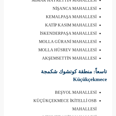
MİMAR HAYRETTİN MAHALLESİ
NİŞANCA MAHALLESİ
KEMALPAŞA MAHALLESİ
KATİP KASIM MAHALLESİ
İSKENDERPAŞA MAHALLESİ
MOLLA GÜRANİ MAHALLESİ
MOLLA HÜSREV MAHALLESİ
AKŞEMSETTİN MAHALLESİ
تاسعاً: منطقة كوتشوك شكمجة
Küçükçekmece
BEŞYOL MAHALLESİ
KÜÇÜKÇEKMECE İKİTELLİ OSB
MAHALLESİ