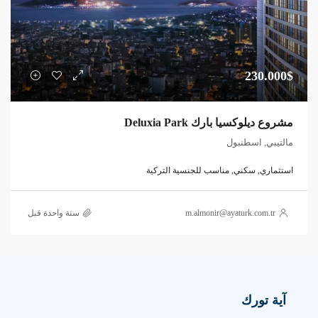
230.000$
مشروع ديلوكسيا بارك Deluxia Park
مالتيبي, اسطنبول
استثماري, سكني, مناسب للجنسية التركية
m.almonir@ayaturk.com.tr
‏سنة واحدة قبل
آية تورك