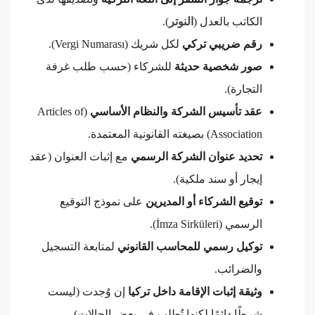
الكاتب بالعدل (
النوتر
).
رقم ضريبي تركي
لكل شريك (Vergi Numarası).
صور شخصية حديثة
للشركاء (حسب طلب غرفة
التجارة).
عقد تأسيس الشركة والنظام الأساسي
(Articles of
Association) بصيغته القانونية المعتمدة.
تحديد عنوان الشركة الرسمي
مع إثبات العنوان (عقد
إيجار أو سند ملكية).
توقيع الشركاء أو المديرين
على نموذج التوقيع
الرسمي (İmza Sirküleri).
توكيل رسمي للمحاسب القانوني
لمتابعة التسجيل
والضرائب.
وثيقة إثبات الإقامة داخل تركيا
إن وُجدت (ليست
شرطًا دائمًا لكنها تُطلب في بعض الحالات).