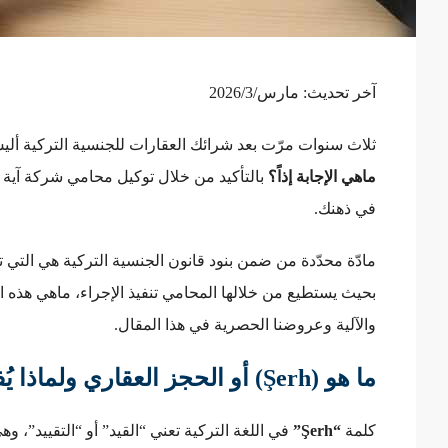
آخر تحديث: مارس/2026/3
ثلاث سنوات مرّت بعد شرائك العقارات للجنسية التركية ألي
ماهي الإجابة إذاً؟
بالتأكيد من خلال توكيل محامي شركة آية تو
في ذهنك.
مادّة محدّدة من ضمن بنود قانون الجنسية التركية هي التي
بحيث يستطيع من خلالها المحامي تنفيذ الإجراء، ماهي هذه ال
والآلية وعروضنا الحصرية في هذا المقال.
ما هو (Şerh) أو الحجز العقاري ولماذا يُفرض بثلاث سنوات؟
كلمة
“Şerh”
في اللغة التركية تعني “القيد” أو “التقييد”، وهي