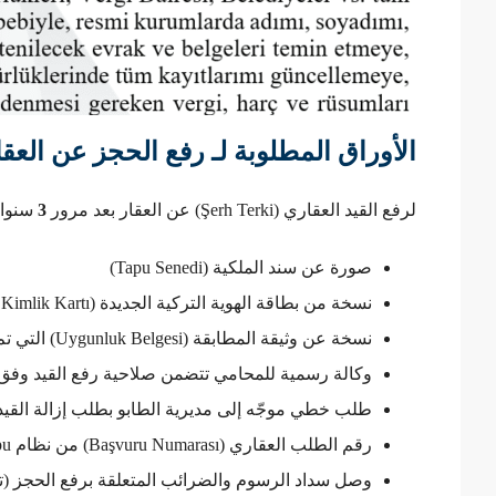
الأوراق المطلوبة لـ رفع الحجز عن العق
لرفع القيد العقاري (Şerh Terki) عن العقار بعد مرور
3
سنوات
صورة عن سند الملكية (Tapu Senedi)
نسخة من بطاقة الهوية التركية الجديدة (T.C. Kimlik Kartı) بعد التجنيس.
نسخة عن وثيقة المطابقة (Uygunluk Belgesi) التي تم تقديمها سابقًا.
وكالة رسمية للمحامي تتضمن صلاحية رفع القيد وفق الم
طلب خطي موجّه إلى مديرية الطابو بطلب إزالة القيد
رقم الطلب العقاري (Başvuru Numarası) من نظام Web-Tapu إن وجد.
وصل سداد الرسوم والضرائب المتعلقة برفع الحجز (تختلف حس