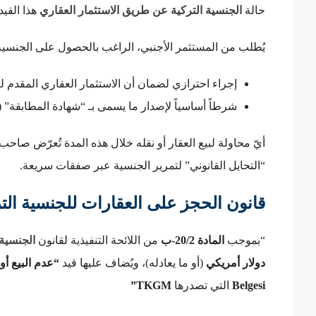
حالة
الجنسية التركية عن طريق الاستثمار العقاري
هذا القيد
يُطلب من المستثمر الأجنبي، الراغب بالحصول على الجنسية، أن يقدّم تعهداً بعدم ال
إجراء احترازي لضمان أن الاستثمار العقاري المقدم ل
شرطاً أساسياً لإصدار ما يسمى بـ “شهادة المطابقة” (Uygunluk Belgesi) التي تؤهّل للجنسية التركية.
أيّ محاولة لبيع العقار أو نقله خلال هذه المدة تُعرّض صاحب
“التحايل القانوني” لتمرير الجنسية عبر صفقات سريعة.
قانون الحجز على العقارات للجنسية التر
“بموجب
المادة 20/2‑ب
من اللائحة التنفيذية لقانون
الجنسية 
دولار أمريكي
(أو ما يعادله)، ويُضاف عليها قيد
“عدم البيع أو 
Belgesi
التي تصدرها
TKGM”