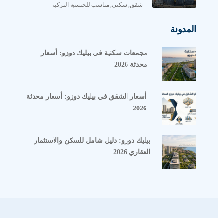
الاجتماعية والخاصة مع إضاءة وتهوية طبيعية ممتازة.
شقق, سكني, مناسب للجنسية التركية
الواجهات: نوافذ واسعة وإطلالات مفتوحة تعكس طابع
المدونة
المنطقة الراقية.
الوحدات التجارية: 12 وحدة تجارية بعلامات معروفة
مجمعات سكنية في بيليك دوزو: أسعار
تخدم احتياجات السكان اليومية.
محدثة 2026
مواقف السيارات: مواقف مغلقة وآمنة مخصّصة
للسكان.
أسعار الشقق في بيليك دوزو: أسعار محدثة
2026
الجاهزية القانونية: الطابو جاهز.
مناسب للجنسية التركية: نعم، وفق شرط 400,000
دولار.
بيليك دوزو: دليل شامل للسكن والاستثمار
العقاري 2026
مناسب للإقامة العقارية: نعم.
موعد التسليم: ديسمبر 2025.
تبدأ
أسعار الوحدات السكنية في مشروع صبا سنتر
SEBA
CENTER İSTİNYE
من حوالي 1,472,000 دولار أمريكي