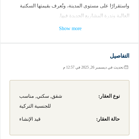
واستقرارًا على مستوى المدينة، وتُعرف بقيمتها السكنية
العالية وندرة المشاريع الجديدة فيها.
Show more
الموقع يضع مشروع صبا سنتر SEBA CENTER مباشرة
داخل نسيج عمراني راقٍ يجمع بين الأحياء السكنية الهادئة،
المراكز التجارية الفاخرة، ومحاور الأعمال الرئيسية في
التفاصيل
الشطر الأوروبي، ويتمتع المشروع بمركزية دقيقة بين
تحديث في ديسمبر 26, 2025 في 12:57 م
ماسلاك، ليفنت، وبيوك دَره، وهي مناطق تُعد القلب المالي
والمهني لإسطنبول.
من الناحية الخدمية يحيط مشروع صبا سنتر SEBA
نوع العقار:
شقق, سكني, مناسب
CENTER نطاق متكامل من المرافق عالية المستوى، حيث
للجنسية التركية
يبعد دقائق قليلة عن İstinye Park AVM أحد أفخم مراكز
حالة العقار:
قيد الإنشاء
التسوق في إسطنبول، إضافة إلى İstinye Marina والساحل،
والمستشفيات الخاصة المتقدمة مثل Acıbadem Maslak. كما