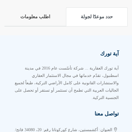
وحدات تجارية مختارة ضمن المشروع تخدم
حدد موعدًا لجولة
اطلب معلومات
الاحتياجات اليومية للسكان.
يبعد
مشروع صبا سنتر
seba
center
عن
آية تورك
مترو حاجي عثمان Hacıosman: حوالي 3 كم.
مترو دار الشفقة Darüşşafaka: حوالي 1.9 كم.
آية تورك العقارية ... شركة تأسّست عام 2016 في مدينة
اسطنبول، تقدّم خدماتها في مجال الاستثمار العقاري
مول إستينيا بارك İstinye Park AVM: حوالي 1.6 كم.
والاستشارات القانونية على كامل الأراضي التركية، طبعاً لجميع
مارينا إستينيا İstinye Marina: حوالي 1.5 كم.
الجاليات العربية التي تطمح أن تستثمر أو تستقر أو تحصل على
شارع Büyükdere الحيوي: دقائق قليلة بالسيارة.
الجنسية التركية.
مستشفى Acıbadem Maslak: مسافة قصيرة بالسيارة.
تواصل معنا
غابة بلغراد Belgrad Ormanı: حوالي 20 دقيقة.
جسر السلطان محمد الفاتح (FSM): حوالي 15 كم.
العنوان: أكشمستين، شارع كوركوتاتا رقم: 20، 34080 فاتح/