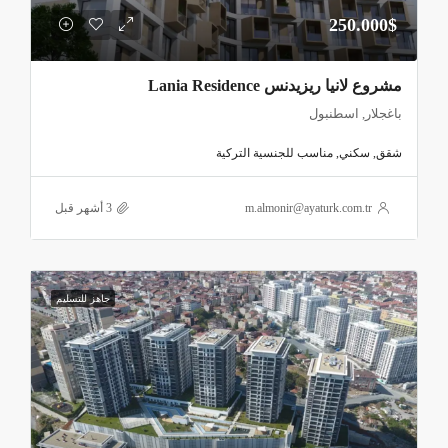
تسمح باستخدام الشقة للسكن العائلي المريح أو كأساس
250.000$
لاستثمار عقاري طويل الأمد في واحدة من أعلى مناطق
إسطنبول طلبًا.
مشروع لانيا ريزيدنس Lania Residence
يتميّز مشروع صبا سنتر seba center أيضًا بدمج الوحدات
باغجلار, اسطنبول
السكنية مع وحدات تجارية مختارة بعناية في الطوابق
شقق, سكني, مناسب للجنسية التركية
السفلية، تضم علامات معروفة ومستخدمة يوميًا، ما يضيف
قيمة عملية حقيقية للحياة داخل المشروع دون التأثير على
m.almonir@ayaturk.com.tr
خصوصية السكان. هذا التوازن بين السكن والخدمة يعكس
رؤية عمرانية ناضجة لا تعتمد على الكثافة التجارية، بل على
جاهز للتسليم
الانتقائية وجودة الاستخدام.
مشروع صبا سنتر seba center مناسب للحصول على
الجنسية
التركية عبر التملّك العقاري بقيمة لا تقل عن 400,000
دولار
أمريكي وفق القوانين المعمول بها، كما أنه مناسب أيضًا