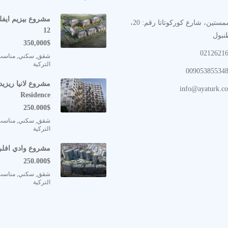
العنوان: أكشمستين، شارع كوركوتاتا رقم: 20،
12
350,000$
شقق, سكني, مناسب
التركية
Residence
250.000$
شقق, سكني, مناسب
التركية
مشروع وادي افلري  Evleri
250.000$
شقق, سكني, مناسب
التركية