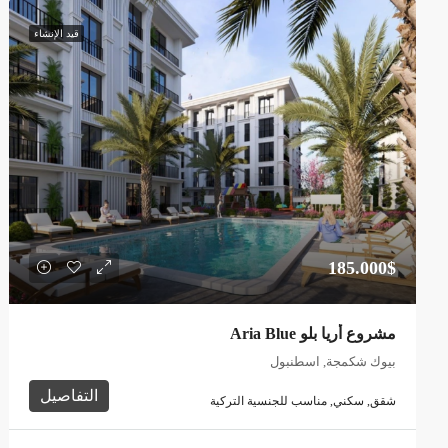
قيد الإنشاء
185.000$
مشروع أريا بلو Aria Blue
بيوك شكمجة, اسطنبول
التفاصيل
شقق, سكني, مناسب للجنسية التركية