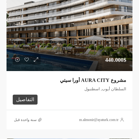
440.000$
مشروع AURA CITY أورا سيتي
السلطان أيوب, اسطنبول
التفاصيل
m.almonir@ayaturk.com.tr
‏سنة واحدة قبل