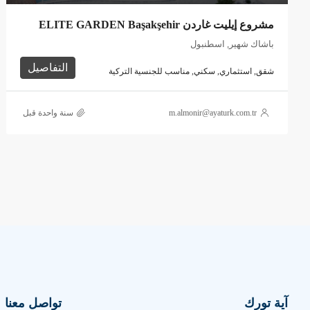
مشروع إيليت غاردن ELITE GARDEN Başakşehir
باشاك شهير, اسطنبول
التفاصيل
شقق, استثماري, سكني, مناسب للجنسية التركية
m.almonir@ayaturk.com.tr
‏سنة واحدة قبل
آية تورك
تواصل معنا