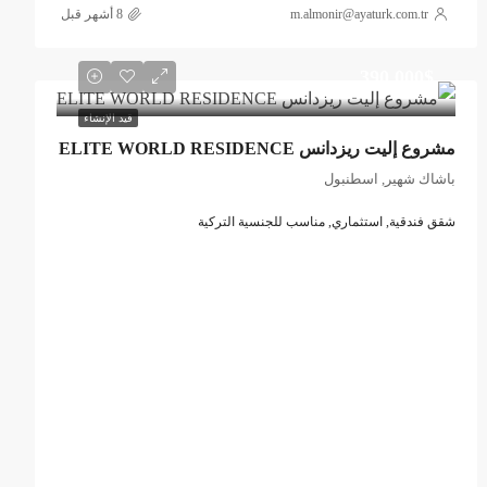
m.almonir@ayaturk.com.tr
390.000$
قيد الإنشاء
مشروع إليت ريزدانس ELITE WORLD RESIDENCE
باشاك شهير, اسطنبول
شقق فندقية, استثماري, مناسب للجنسية التركية