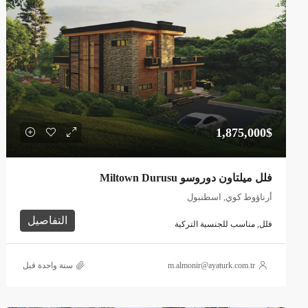
1,875,000$
فلل ميلتاون دوروسو Miltown Durusu
أرناؤوط كوي, اسطنبول
التفاصيل
فلل, مناسب للجنسية التركية
m.almonir@ayaturk.com.tr
‏سنة واحدة قبل