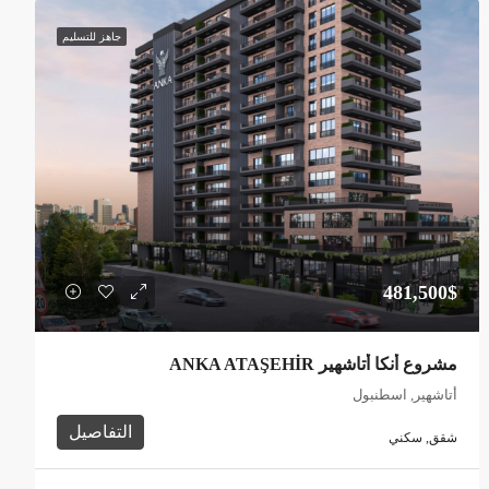
جاهز للتسليم
481,500$
مشروع أنكا أتاشهير ANKA ATAŞEHİR
أتاشهير, اسطنبول
التفاصيل
شقق, سكني