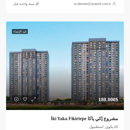
m.almonir@ayaturk.com.tr
‏سنة واحدة قبل
قيد الإنشاء
180.000$
مشروع إكي ياكا İki Yaka Fikirtepe
كاديكوي, اسطنبول