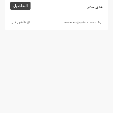
التفاصيل
شقق, سكني
m.almonir@ayaturk.com.tr