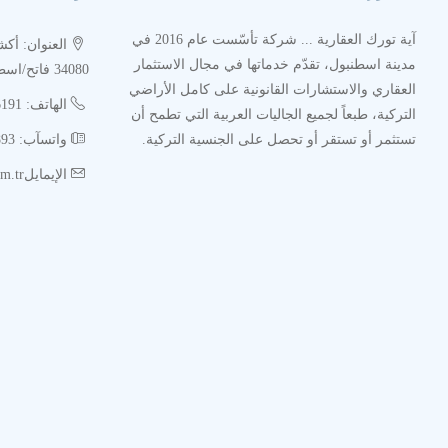
آية تورك العقارية ... شركة تأسّست عام 2016 في
مدينة اسطنبول، تقدّم خدماتها في مجال الاستثمار
34080 فاتح/اسطنبول
العقاري والاستشارات القانونية على كامل الأراضي
الهاتف: 02126216191
التركية، طبعاً لجميع الجاليات العربية التي تطمح أن
تستثمر أو تستقر أو تحصل على الجنسية التركية.
واتسآب: 00905385534893
الإيمايلinfo@ayaturk.com.tr