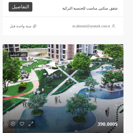
التفاصيل
شقق, سكني, مناسب للجنسية التركية
m.almonir@ayaturk.com.tr
‏سنة واحدة قبل
جاهز للتسليم
390.000$