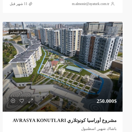
m.almonir@ayaturk.com.tr
جاهز للتسليم
250.000$
مشروع أوراسيا كونوتلاري AVRASYA KONUTLARI
باشاك شهير, اسطنبول