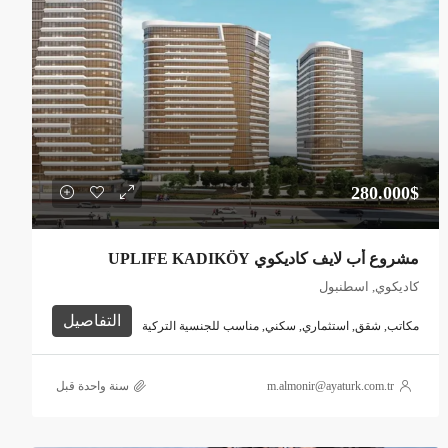
280.000$
مشروع أب لايف كاديكوي UPLIFE KADIKÖY
كاديكوي, اسطنبول
التفاصيل
مكاتب, شقق, استثماري, سكني, مناسب للجنسية التركية
m.almonir@ayaturk.com.tr
‏سنة واحدة قبل