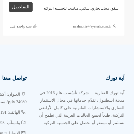
التفاصيل
شقق, محل, تجاري, سكني, مناسب للجنسية التركية
m.almonir@ayaturk.com.tr
‏سنة واحدة قبل
آية تورك
تواصل معنا
آية تورك العقارية ... شركة تأسّست عام 2016 في
مدينة اسطنبول، تقدّم خدماتها في مجال الاستثمار
34080 فاتح/اسطنبول
العقاري والاستشارات القانونية على كامل الأراضي
الهاتف: 02126216191
التركية، طبعاً لجميع الجاليات العربية التي تطمح أن
تستثمر أو تستقر أو تحصل على الجنسية التركية.
واتسآب: 00905385534893
الإيمايلinfo@ayaturk.com.tr