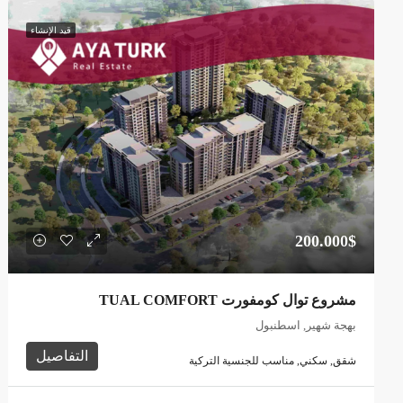
قيد الإنشاء
200.000$
مشروع توال كومفورت TUAL COMFORT
بهجة شهير, اسطنبول
التفاصيل
شقق, سكني, مناسب للجنسية التركية