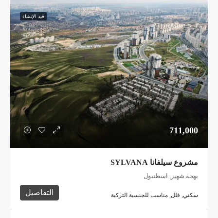
قيد الإنشاء
711,000
مشروع سيلفانا SYLVANA
بهجة شهير, اسطنبول
التفاصيل
سكني, فلل, مناسب للجنسية التركية