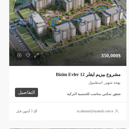
350,000$
مشروع بيزيم ايفلر Bizim Evler 12
بهجة شهير, اسطنبول
التفاصيل
شقق, سكني, مناسب للجنسية التركية
m.almonir@ayaturk.com.tr