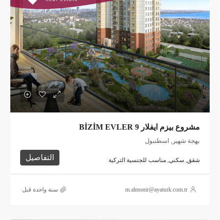
مشروع بيزم ايفلار BİZİM EVLER 9
بهجة شهير, اسطنبول
التفاصيل
شقق, سكني, مناسب للجنسية التركية
m.almonir@ayaturk.com.tr
‏سنة واحدة قبل