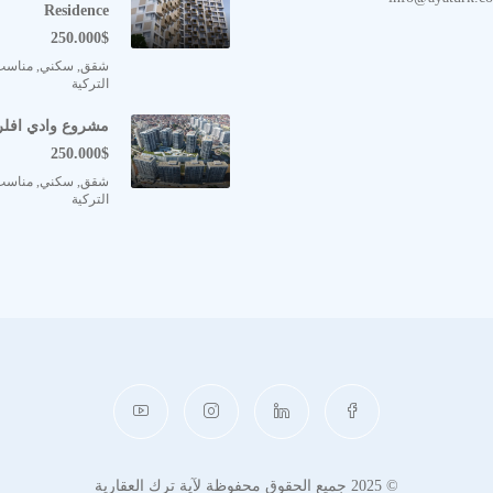
Residence
250.000$
شقق, سكني, مناسب
التركية
مشروع وادي افلري  Evleri
250.000$
شقق, سكني, مناسب
التركية
© 2025 جميع الحقوق محفوظة لآية ترك العقارية