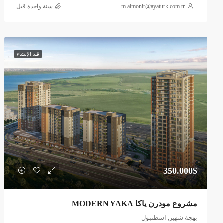
m.almonir@ayaturk.com.tr
‏سنة واحدة قبل
قيد الإنشاء
350.000$
مشروع مودرن ياكا MODERN YAKA
بهجة شهير, اسطنبول