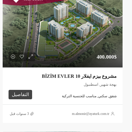
400.000$
مشروع بيزم ايفلار BİZİM EVLER 10
بهجة شهير, اسطنبول
التفاصيل
شقق, سكني, مناسب للجنسية التركية
m.almonir@ayaturk.com.tr