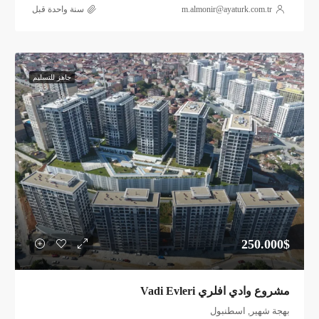
m.almonir@ayaturk.com.tr
‏سنة واحدة قبل
جاهز للتسليم
250.000$
مشروع وادي افلري Vadi Evleri
بهجة شهير, اسطنبول