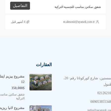
التفاصيل
شقق, سكني, مناسب للجنسية التركية
m.almonir@ayaturk.com.tr
العقارات
العنوان: أكشمستين، شارع كوركوتاتا رقم: 20،
12
350,000$
شقق, سكني, مناسب
التركية