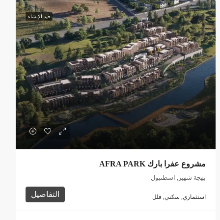
قيد الإنشاء
مشروع عفرا بارك AFRA PARK
بهجة شهير, اسطنبول
التفاصيل
استثماري, سكني, فلل