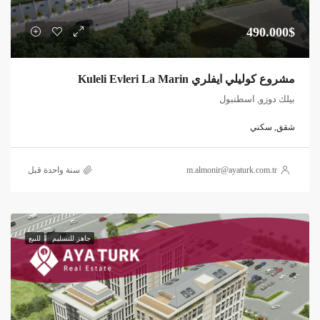
490.000$
مشروع كوليلي ايفلري Kuleli Evleri La Marin
بيلك دوزو, اسطنبول
شقق, سكني
m.almonir@ayaturk.com.tr
‏سنة واحدة قبل
جاهز للتسليم
للبيع