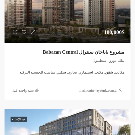
180,000$
مشروع باباجان سنترال Babacan Central
بيلك دوزو, اسطنبول
مكاتب, شقق, مكتب, استثماري, تجاري, سكني, مناسب للجنسية التركية
m.almonir@ayaturk.com.tr
‏سنة واحدة قبل
قيد الإنشاء