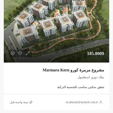
185.000$
مشروع مرمرة كورو Marmara Koru
بيلك دوزو, اسطنبول
شقق, سكني, مناسب للجنسية التركية
m.almonir@ayaturk.com.tr
‏سنة واحدة قبل