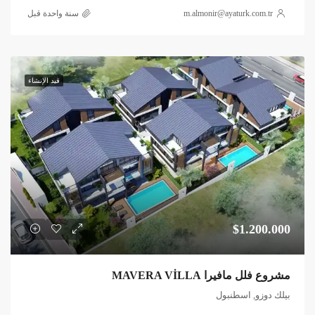
m.almonir@ayaturk.com.tr
‏سنة واحدة قبل
قيد الإنشاء
$1.200.000
مشروع فلل مافيرا MAVERA VİLLA
بيلك دوزو, اسطنبول