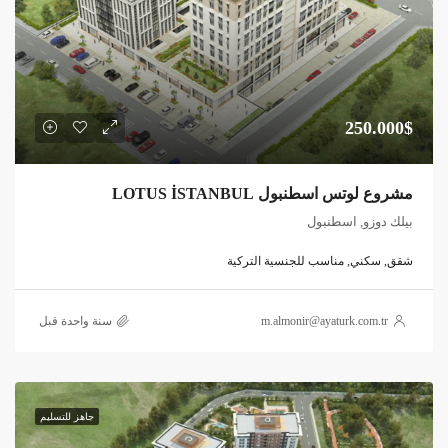
250.000$
مشروع لوتس اسطنبول LOTUS İSTANBUL
بيلك دوزو, اسطنبول
شقق, سكني, مناسب للجنسية التركية
m.almonir@ayaturk.com.tr
‏سنة واحدة قبل
جاهز للتسليم