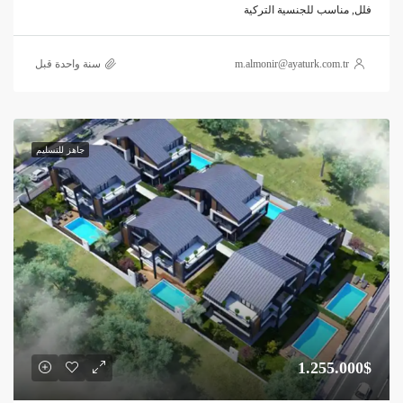
فلل, مناسب للجنسية التركية
m.almonir@ayaturk.com.tr
‏سنة واحدة قبل
جاهز للتسليم
1.255.000$