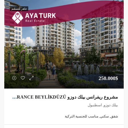
جاهز للتسليم
250.000$
مشروع ريفرانس بيلك دوزو REFRANCE BEYLİKDÜZÜ
بيلك دوزو, اسطنبول
شقق, سكني, مناسب للجنسية التركية