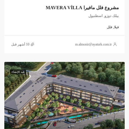
مشروع فلل مافيرا MAVERA VİLLA
بيلك دوزو, اسطنبول
فيلا, فلل
m.almonir@ayaturk.com.tr
قيد الإنشاء