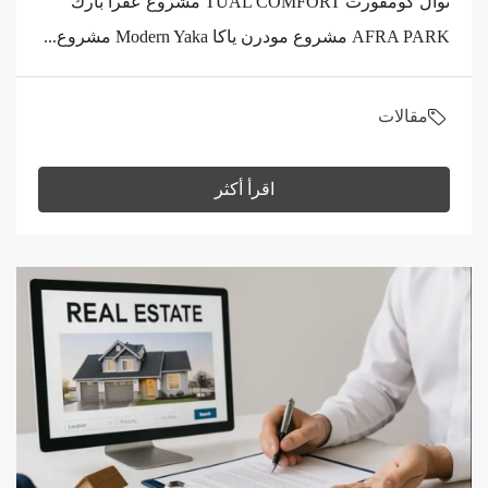
توال كومفورت TUAL COMFORT مشروع عفرا بارك
AFRA PARK مشروع مودرن ياكا Modern Yaka مشروع...
مقالات
اقرأ أكثر