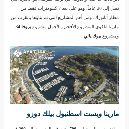
تصل إلى 20 عاماً، وهو على بعد 7 كيلومترات فقط من
مطار أتاتورك، ومن أهم المشاريع التي تم بناؤها بالقرب من
مارينا اتاكوي المشروع الأفخم والأجمل مشروع
بروفا 34
ومشروع
بيوك يالي
مارينا ويست اسطنبول بيلك دوزو
والذي يتسع إلى حوالي
700
يخت في البحر وحوالي
300
في