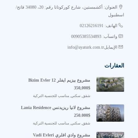
العنوان: أكشمستين، شارع كوركوتاتا رقم: 20، 34080 فاتح/
اسطنبول
الهاتف: 02126216191
واتسآب: 00905385534893
الإيمايلinfo@ayaturk.com.tr
العقارات
مشروع بيزيم ايفلر Bizim Evler 12
350,000$
شقق, سكني, مناسب للجنسية التركية
مشروع لانيا ريزيدنس Lania Residence
250.000$
شقق, سكني, مناسب للجنسية التركية
مشروع وادي افلري Vadi Evleri