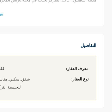
مدينة اسطنبول الـ E5، يتمركز تحديداً في محلّ
معظم المرافق الحيوية فيها.
re
•
هذه المحلّة تتبع إدارياً إلى منطقة بيلك دوزو التي تُعد اليوم 
أبرزها عدد السكّان القليل فيها لأنّها ذات محتوى عائلي، والثاني 
•
بيلك دوزو منطقة تعتبر الأكثر تنظيماً والأوفر حظاً بالمس
التفاصيل
إنشاء هذا المشروع في مكان مركزي وبالقرب من هذه الحديق
•
مميزات المشروع
معرف العقار:
44
•
أولاً الموقع المحورية في مكان مركزي على الطريق الرئيس
نوع العقار:
شقق, سكني, منا
يمرّ من اسطنبول، ويمرّ به أهم المواصلات السريعة وأبرزها
للجنسية الترك
•
مازلنا نحدّثكم عن الموقع المحوري الذي من خلاله تستطيع 
بالسيارة أو المواصلات السريعة، لأنّك كما ذكرنا على الطّريق 
•