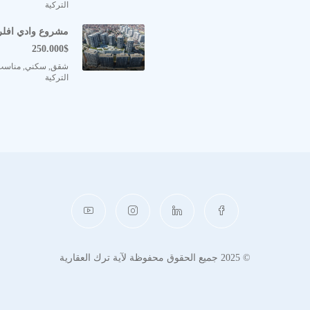
التركية
“
LOTUS YAP
مشروع وادي افلري  Evleri
تحويل مشاريعها بأن تكون كـ زهرة اللوتس الأنيقة، ويقيناً منها بأنّ
250.000$
شقق, سكني, مناسب
 ومعظم مشاريعها تتخذ من زهرة اللوتس اسماً لها وسوف نأتي على ذكر
التركية
 لوتس يابي “
LOTUS YAPI
“
؟
ّى الاستثمارية منها! وخصوصاً مع وجود زهرة اللوتس.
التقليد والنمطية
 السيستم الذكي الحديث
ع
في المشاريع
© 2025 جميع الحقوق محفوظة لآية ترك العقارية
• ملاحظة مهمة أسعار مشروع لوتس اسطنبول LOTUS İSTANBUL تتغير وتتبدل مقارنة بسعر صرف الدولار مقابل الليرة
يمكنكم التواصل معنا مباشرةً وسوف نقوم بإرسال الأسعار المحدّثة