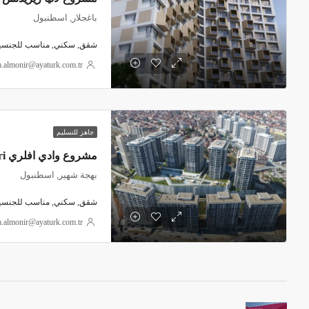
•
إضافة جديدة أخرى يقدّمها المشروع وهي نظام السيستم الذك
باغجلار, اسطنبول
بعد، وتتيح لك أيضاً مراقبة البيت على مدار الـ 24 ساعة من خلالك جهازك المحمول!
شقق, سكني, مناسب للجنسية 
•
مشروع لوتس اسطنبو
.almonir@ayaturk.com.tr
الملكية “الطابو” مباشرة بعد الاتفاق على شروط شراء العقار، أمّا
•
يبعد
المشروع
عن
جاهز للتسليم
40 دقيقة عن مطار إسطنبول الجديد.
مشروع وادي افلري Vadi Evleri
دقائق فقط عن مول مرمرة بارك الشهير.
بهجة شهير, اسطنبول
12 دقيقة عن الطريق السريع TEM
شقق, سكني, مناسب للجنسية 
دقيقة فقط عن الطريق الرئيسي E5.
.almonir@ayaturk.com.tr
دقيقة فقط عن المتروبوس.
2 كم عن المارينا في بيلك دوزو.
•
خدمات المشروع