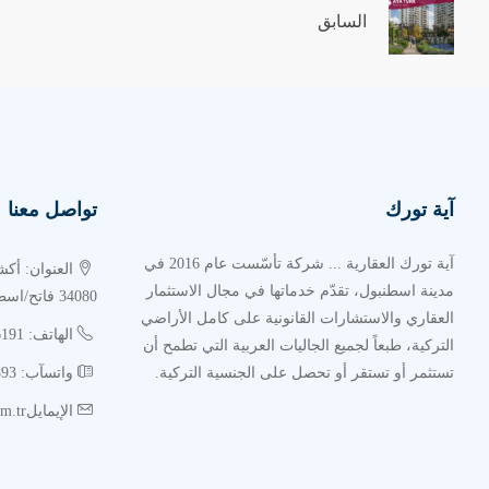
السابق
المشروع مؤمن 24/7
صالون لياقة بدنية
مسبح شتوي
مساحات خضراء
ساونا
حمام تركي
آية تورك
تواصل معنا
مرآب خاص بالمشروع
آية تورك العقارية ... شركة تأسّست عام 2016 في
• تفاصيل مشروع لوتس اسطنبول  İSTANBUL
مدينة اسطنبول، تقدّم خدماتها في مجال الاستثمار
34080 فاتح/اسطنبول
العقاري والاستشارات القانونية على كامل الأراضي
الهاتف: 02126216191
•
التركية، طبعاً لجميع الجاليات العربية التي تطمح أن
تستثمر أو تستقر أو تحصل على الجنسية التركية.
واتسآب: 00905385534893
10 أدوار، وهو يحتوي على عدّة أنواع من الشقق الاستثمارية والسكنية.
الإيمايلinfo@ayaturk.com.tr
•
عدد الوحدات كاملةً في المشروع
65 وحدة تجارية، ستكون عبارة عن ماركات عالمية فاخرة.