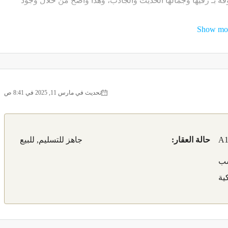
ة باريش المعروفة بـ رقيها وجمالها الحديث والجاذب، وهذا واضح من خلال وجود
Show mo
الواجهة الأكثر إقبالاً لـ شراء عقار في اسطنبول، والأسباب كثيرة،
هو البينة التحتية الجديدة فيها، وأخيراً الطبقة الرّاقية القاطنة فيها.
احات الخضراء، وذلك واضح عبر وجود مشروع حديقة وادي الحياة، ويتم
تحديث في مارس 11, 2025 في 8:41 ص
ة وبإطلالات جزئية على بحر مرمرة.
A1
حالة العقار:
جاهز للتسليم, للبيع
ي في اسطنبول، هذا الطريق الرئيسي لمن لا يعرفه هو طريق دولي
سب
 وهو المتروبوس، الذي يصل طرفي اسطنبول الأوروبية والآسيوية.
ية
الوصول إلى أي مكان ترغب بالذهاب إليه في اسطنبول، سواءً كان
الدولي مباشرةً!
أمّا عن الحياة في موقع مشروع لوتس اسطنبول LOTUS İSTANBUL فـ حدّث ولا حرج عن أهمّية وجود المرافق والمراكز