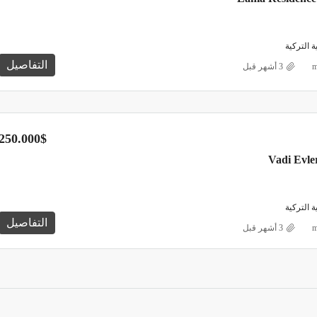
ي “البيوت الذكية” والتي تستطيع من خلالها التحكم بالمنزل عن
التركية
التفاصيل
ل LOTUS İSTANBUL مطابق لـ شروط لحصول على الجنسية التركية تماماً، وسيتم تسليم وثيقة سند
m
 تسليم المشروع فهو بتاريخ أبريل من عام 04/2024.
250.000$
التركية
التفاصيل
m