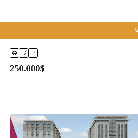
ا
250.000$